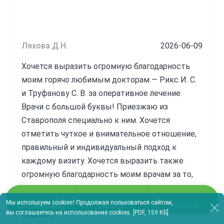
Ляхова Д.Н.
2026-06-09
Хочется выразить огромную благодарность
моим горячо любимым докторам — Рикс И. С.
и Труфанову С. В. за оперативное лечение.
Врачи с большой буквы! Приезжаю из
Ставрополя специально к ним. Хочется
отметить чуткое и внимательное отношение,
правильный и индивидуальный подход к
каждому визиту. Хочется выразить также
огромную благодарность моим врачам за то,
что взялись за меня, поверили в мое
выздоровление и продолжают это делать.
Мы используем cookies! Продолжая пользоваться сайтом,
Оставить заявку
Контакты
Позвонить
вы
соглашаетесь на использование cookies
.
[PDF, 159 КБ]
Спасибо!