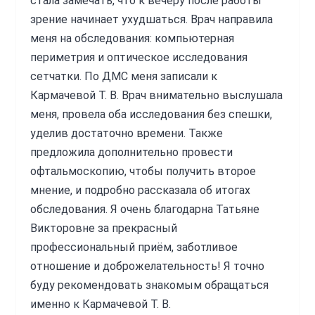
стала замечать, что к вечеру после работы
поболело. Но на следующий день боли не было.
зрение начинает ухудшаться. Врач направила
Конечно без синяков и отеков не обошлось. Но
меня на обследования: компьютерная
это через 2 недели проходит. Шовчик очень
периметрия и оптическое исследования
аккуратный. Почти незаметен. Спасибо Елене
сетчатки. По ДМС меня записали к
Борисовне за её высокий профессионализм и
Кармачевой Т. В. Врач внимательно выслушала
внимательное отношение. Здоровья Вам,
меня, провела оба исследования без спешки,
доктор, и процветания, успехов в Вашем
уделив достаточно времени. Также
нелёгком труде
предложила дополнительно провести
офтальмоскопию, чтобы получить второе
Источник:
doctu.ru
мнение, и подробно рассказала об итогах
обследования. Я очень благодарна Татьяне
Волосникова Елена Борисовна
Викторовне за прекрасный
профессиональный приём, заботливое
отношение и доброжелательность! Я точно
буду рекомендовать знакомым обращаться
именно к Кармачевой Т. В.