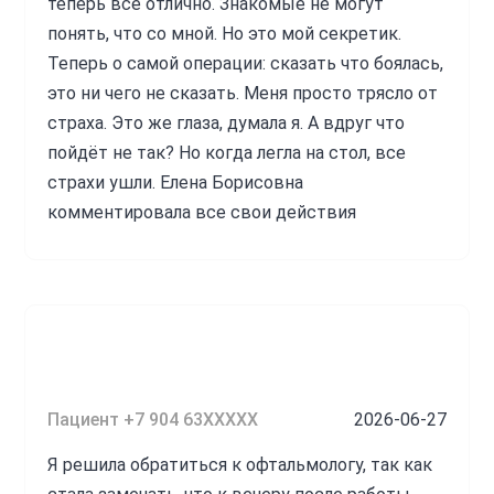
теперь все отлично. Знакомые не могут
понять, что со мной. Но это мой секретик.
Теперь о самой операции: сказать что боялась,
это ни чего не сказать. Меня просто трясло от
страха. Это же глаза, думала я. А вдруг что
пойдёт не так? Но когда легла на стол, все
страхи ушли. Елена Борисовна
комментировала все свои действия
спокойным тоном. Рассказывала как надо
ухаживать после операции. Я задавала много
вопросов на которые она подробно отвечала.
Операция проходила под местным наркозом.
Самое больное было — это уколы в веки
(анестезия). Но и то не больнее укола в десну
Пациент +7 904 63XXXXX
2026-06-27
перед удалением зуба. В общем, терпимо. Но, а
дальше я ни чего не ощущала. Через 2 часа я
Я решила обратиться к офтальмологу, так как
поехала домой. После наркоза немного