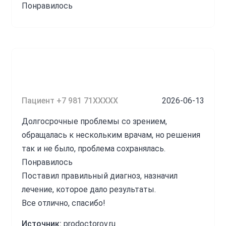
Понравилось
Очень доброжелательный врач. Создалось
впечатление, что врачу точно небезразлично
получение чётких результатов обследования, а
также стремление дать пациенту
максимально развернутый и понятный ответ.
Источник:
prodoctorov.ru
Пациент +7 981 71XXXXX
2026-06-13
Долгосрочные проблемы со зрением,
Кармачева Татьяна Викторовна
обращалась к нескольким врачам, но решения
так и не было, проблема сохранялась.
Понравилось
Поставил правильный диагноз, назначил
лечение, которое дало результаты.
Все отлично, спасибо!
Источник:
prodoctorov.ru