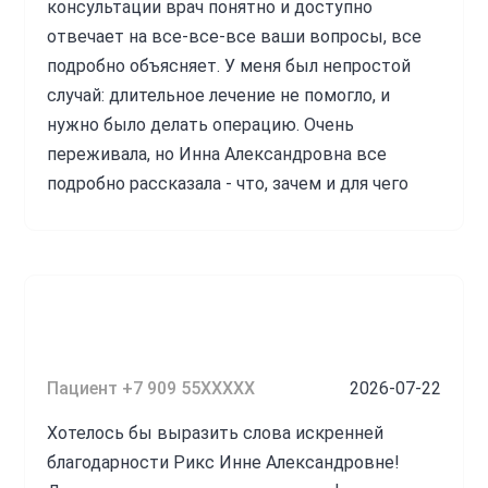
консультации врач понятно и доступно
отвечает на все-все-все ваши вопросы, все
подробно объясняет. У меня был непростой
случай: длительное лечение не помогло, и
нужно было делать операцию. Очень
переживала, но Инна Александровна все
подробно рассказала - что, зачем и для чего
нужно. Перед операцией врач успокоила,
настроила на нужный лад, и все прошло
просто отлично! Врач всегда открыта для
пациентов, очень приятная и располагает к
себе. Инна Александровна – настоящая глазная
фея! Рекомендую от всей души!
Пациент +7 909 55XXXXX
2026-07-22
Источник:
prodoctorov.ru
Хотелось бы выразить слова искренней
благодарности Рикс Инне Александровне!
Рикс Инна Александровна