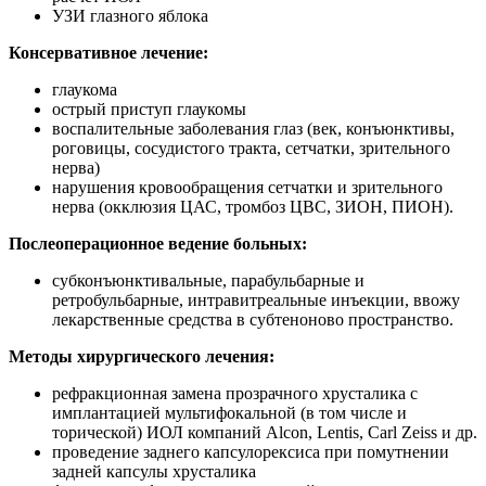
УЗИ глазного яблока
Консервативное лечение:
глаукома
острый приступ глаукомы
воспалительные заболевания глаз (век, конъюнктивы,
роговицы, сосудистого тракта, сетчатки, зрительного
нерва)
нарушения кровообращения сетчатки и зрительного
нерва (окклюзия ЦАС, тромбоз ЦВС, ЗИОН, ПИОН).
Послеоперационное ведение больных:
субконъюнктивальные, парабульбарные и
ретробульбарные, интравитреальные инъекции, ввожу
лекарственные средства в субтеноново пространство.
Методы хирургического лечения:
рефракционная замена прозрачного хрусталика с
имплантацией мультифокальной (в том числе и
торической) ИОЛ компаний Alcon, Lentis, Carl Zeiss и др.
проведение заднего капсулорексиса при помутнении
задней капсулы хрусталика