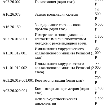
A03.26.002
Гониоскопия (один глаз)
₽
14
500
A16.26.073
Задняя трепанация склеры
₽
6 500
Зондирование слезоносового
A16.26.159
протока (один глаз)
₽
Измерение глазного давления
1 800
A02.26.015.001
контактным или неконтактным
₽
методом с рекомендацией врача
35
Имплантация хирургического
000
А11.01.012.001
коллагенового импланта Permacol (1
глаз)
₽
55
Имплантация хирургического
000
А11.01.012.002
коллагенового импланта Permacol (2
глаза)
₽
700
A03.26.019.001.001
Кератотопография (один глаз)
₽
1 400
Компьютерная периметрия (один
A03.26.020.001
глаз)
₽
1 500
Лечебно-диагностическая
циклоплегия
₽