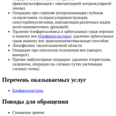
(факоэмульсификация с имплантацией интраокулярной
линзы)
Операции при глаукоме (непроникающая глубокая
склерэктомия, склерангулореконструкция,
синустрабекулэктомия, имплантация различных видов
антиглаукоматозных дренажей)
Удаление блефарохалязиса и орбитальных грыж верхних
и нижних век (
блефаропластика
), удаление орбитальных
грыж нижних век трансконъюнктивальным способом
Липофилинг окологлазничной области
Операции при патологии положения век (заворот,
выворот)
Прочие амбулаторные операции: удаление птеригиума,
халязиона, операции на слезных путях (активация
слезных точек)
Перечень оказываемых услуг
Блефаропластика
Поводы для обращения
Снижение зрения