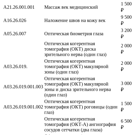
1 500
A21.26.001.001
Массаж век медицинский
₽
9 500
A16.26.026
Наложение швов на кожу век
₽
3 200
А05.26.007
Оптическая биометрия глаза
₽
Оптическая когерентная
2 000
томография (ОКТ) диска
₽
зрительного нерва (один глаз)
Оптическая когерентная
2 000
A03.26.019.
томография (ОКТ) макулярной
₽
зоны (один глаз)
Оптическая когерентная
3 000
томография (ОКТ) макулярной
A03.26.019.001.003
зоны и диска зрительного нерва
₽
(один глаз)
Оптическая когерентная
1 500
A03.26.019.001.002
томография (ОКТ) роговицы (один
₽
глаз)
Оптическая когерентная
6 500
томография (ОКТ-А) ангиография
₽
сосудов сетчатки (два глаза)