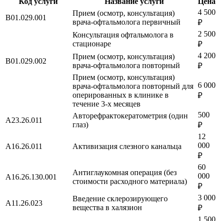
Код услуги
Название услуги
Цена
4 500
Прием (осмотр, консультация)
B01.029.001
врача-офтальмолога первичный
₽
2 500
Консультация офтальмолога в
стационаре
₽
4 200
Прием (осмотр, консультация)
B01.029.002
врача-офтальмолога повторный
₽
Прием (осмотр, консультация)
6 000
врача-офтальмолога повторный для
оперированных в клинике в
₽
течение 3-х месяцев
500
Авторефрактокератометрия (один
A23.26.011
глаз)
₽
12
000
A16.26.011
Активизация слезного канальца
₽
60
Антиглаукомная операция (без
000
A16.26.130.001
стоимости расходного материала)
₽
3 000
Введение склерозирующего
A11.26.023
вещества в халязион
₽
1 500