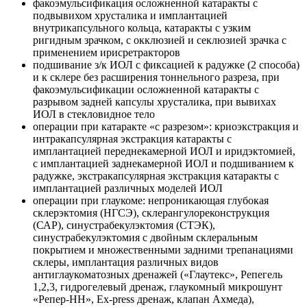
факоэмульсификация осложненной катаракты с
подвывихом хрусталика и имплантацией
внутрикапсульного кольца, катаракты с узким
ригидным зрачком, с окклюзией и секлюзией зрачка с
применением ирисретракторов
подшивание з/к ИОЛ с фиксацией к радужке (2 способа)
и к склере без расширения тоннельного разреза, при
факоэмульсификации осложненной катаракты с
разрывом задней капсулы хрусталика, при вывихах
ИОЛ в стекловидное тело
операции при катаракте «с разрезом»: криоэкстракция и
интракапсулярная экстракция катаракты с
имплантацией переднекамерной ИОЛ и иридэктомией,
с имплантацией заднекамерной ИОЛ и подшиванием к
радужке, экстракапсулярная экстракция катаракты с
имплантацией различных моделей ИОЛ
операции при глаукоме: непроникающая глубокая
склерэктомия (НГСЭ), склерангулореконструкция
(САР), синустрабекулэктомия (СТЭК),
синустрабекулэктомия с двойным склеральным
покрытием и множественными задними трепанациями
склеры, имплантация различных видов
антиглаукоматозных дренажей («Глаутекс», Репегель
1,2,3, гидрогелевый дренаж, глаукомный микрошунт
«Репер-НН», Ex-press дренаж, клапан Ахмеда),