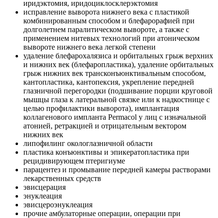
иридэктомия, иридоциклосклерэктомия
исправление выворота нижнего века с пластикой
комбинированным способом и блефарорафией при
долголетнем паралитическом вывороте, а также с
применением нитевых технологий при атоническом
вывороте нижнего века легкой степени
удаление блефарохалязиса и орбитальных грыж верхних
и нижних век (блефаропластика), удаление орбитальных
грыж нижних век трансконъюнктивальным способом,
кантопластика, кантопексия, укрепление передней
глазничной перегородки (подшивание порции круговой
мышцы глаза к латеральной связке или к надкостнице с
целью профилактики выворота), имплантация
коллагенового импланта Permacol у лиц с изначальной
атонией, ретракцией и отрицательным вектором
нижних век
липофилинг окологлазничной области
пластика конъюнктивы и эпикератопластика при
рецидивирующем птеригиуме
парацентез и промывание передней камеры растворами
лекарственных средств
эвисцерация
энуклеация
эвисцероэнуклеация
прочие амбулаторные операции, операции при