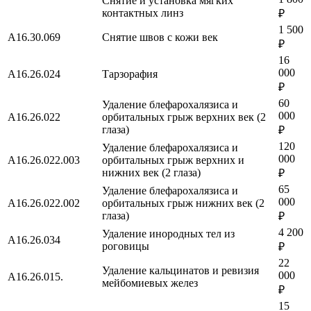
Снятие и установка мягких
контактных линз
₽
1 500
A16.30.069
Снятие швов с кожи век
₽
16
000
A16.26.024
Тарзорафия
₽
60
Удаление блефарохалязиса и
000
А16.26.022
орбитальных грыж верхних век (2
глаза)
₽
120
Удаление блефарохалязиса и
000
А16.26.022.003
орбитальных грыж верхних и
нижних век (2 глаза)
₽
65
Удаление блефарохалязиса и
000
А16.26.022.002
орбитальных грыж нижних век (2
глаза)
₽
4 200
Удаление инородных тел из
A16.26.034
роговицы
₽
22
Удаление кальцинатов и ревизия
000
A16.26.015.
мейбомиевых желез
₽
15