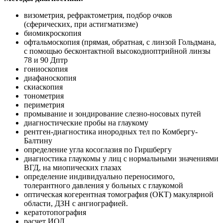
визометрия, рефрактометрия, подбор очков
(сферических, при астигматизме)
биомикроскопия
офтальмоскопия (прямая, обратная, с линзой Гольдмана,
с помощью бесконтактной высокодиоптрийной линзы
78 и 90 Дптр
гониоскопия
диафаноскопия
скиаскопия
тонометрия
периметрия
промывание и зондирование слезно-носовых путей
диагностические пробы на глаукому
рентген-диагностика инородных тел по Комбергу-
Балтину
определение угла косоглазия по Гиршбергу
диагностика глаукомы у лиц с нормальными значениями
ВГД, на миопических глазах
определение индивидуально переносимого,
толерантного давления у больных с глаукомой
оптическая когерентная томография (ОКТ) макулярной
области, ДЗН с ангиографией.
кератотопография
расчет ИОЛ