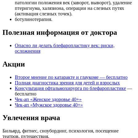
патологии положения век (заворот, выворот), удаление
птеригиума, халязиона, операции на слезных путях
(активация слезных точек).
ботулинотерапия.
Полезная информация от доктора
Опасно ли делать блефаропластику век: риски,
осложнения
Акции
Второе мнение по катаракте и глаукоме — бесплатно
Полная диагностика зрения для детей и взрослых
Консультация офтальмохирурга по
блефаропластике
—
бесплатно
Чек-ап «Женское здоровье 40+»
Чек-ап «Мужское здоровье 40+»
Увлечения врача
Бильярд, фитнес, сноубординг, психология, посещение
театров, путешествия.