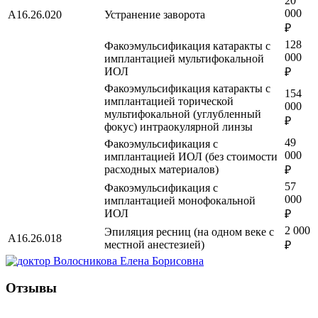
20
000
A16.26.020
Устранение заворота
₽
128
Факоэмульсификация катаракты с
000
имплантацией мультифокальной
ИОЛ
₽
Факоэмульсификация катаракты с
154
имплантацией торической
000
мультифокальной (углубленный
₽
фокус) интраокулярной линзы
49
Факоэмульсификация с
000
имплантацией ИОЛ (без стоимости
расходных материалов)
₽
57
Факоэмульсификация с
000
имплантацией монофокальной
ИОЛ
₽
2 000
Эпиляция ресниц (на одном веке с
A16.26.018
местной анестезией)
₽
Отзывы