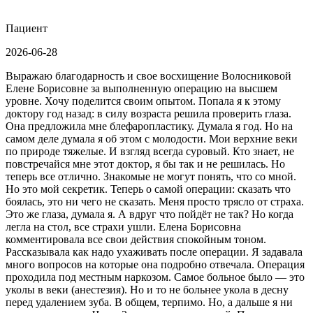
Пациент
2026-06-28
Выражаю благодарность и свое восхищение Волосниковой
Елене Борисовне за выполненную операцию на высшем
уровне. Хочу поделится своим опытом. Попала я к этому
доктору год назад: в силу возраста решила проверить глаза.
Она предложила мне блефаропластику. Думала я год. Но на
самом деле думала я об этом с молодости. Мои верхние веки
по природе тяжелые. И взгляд всегда суровый. Кто знает, не
повстречайся мне этот доктор, я бы так и не решилась. Но
теперь все отлично. Знакомые не могут понять, что со мной.
Но это мой секретик. Теперь о самой операции: сказать что
боялась, это ни чего не сказать. Меня просто трясло от страха.
Это же глаза, думала я. А вдруг что пойдёт не так? Но когда
легла на стол, все страхи ушли. Елена Борисовна
комментировала все свои действия спокойным тоном.
Рассказывала как надо ухаживать после операции. Я задавала
много вопросов на которые она подробно отвечала. Операция
проходила под местным наркозом. Самое больное было — это
уколы в веки (анестезия). Но и то не больнее укола в десну
перед удалением зуба. В общем, терпимо. Но, а дальше я ни