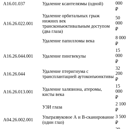
000
A16.01.037
Удаление ксантелязмы (одной)
₽
Удаление орбитальных грыж
50
нижних век
000
А16.26.022.001
трансконьюктивальным доступом
₽
(два глаза)
8 000
Удаление папилломы века
₽
15
000
A16.26.044.001
Удаление пингвекулы
₽
32
Удаление птеригиума с
200
A16.26.044
трансплантацией аутоконъюнктивы
₽
15
Удаление халязиона, атеромы,
000
A16.26.013.001
кисты века
₽
2 100
УЗИ глаза
₽
3 500
Ультразвуковое А и В-сканирование
A04.26.002.001
(один глаз)
₽