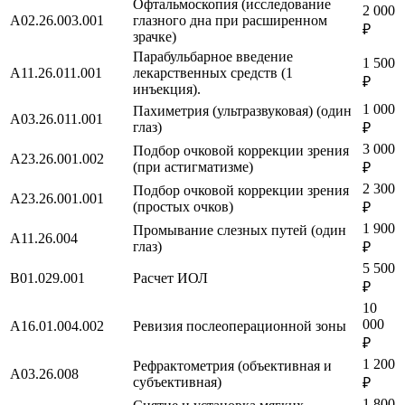
Офтальмоскопия (исследование
2 000
A02.26.003.001
глазного дна при расширенном
₽
зрачке)
Парабульбарное введение
1 500
A11.26.011.001
лекарственных средств (1
₽
инъекция).
1 000
Пахиметрия (ультразвуковая) (один
A03.26.011.001
глаз)
₽
3 000
Подбор очковой коррекции зрения
A23.26.001.002
(при астигматизме)
₽
2 300
Подбор очковой коррекции зрения
A23.26.001.001
(простых очков)
₽
1 900
Промывание слезных путей (один
A11.26.004
глаз)
₽
5 500
B01.029.001
Расчет ИОЛ
₽
10
000
А16.01.004.002
Ревизия послеоперационной зоны
₽
1 200
Рефрактометрия (объективная и
A03.26.008
субъективная)
₽
1 800