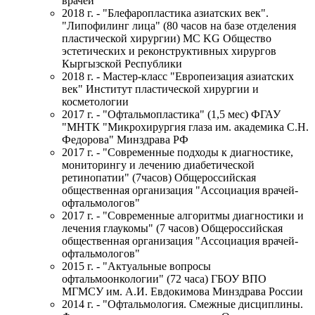
врачей
2018 г. - "Блефаропластика азиатских век".
"Липофилинг лица" (80 часов на базе отделения
пластической хирургии) MC KG Общество
эстетических и реконструктивных хирургов
Кыргызской Республики
2018 г. - Мастер-класс "Европеизация азиатских
век" Институт пластической хирургии и
косметологии
2017 г. - "Офтальмопластика" (1,5 мес) ФГАУ
"МНТК "Микрохирургия глаза им. академика С.Н.
Федорова" Минздрава РФ
2017 г. - "Современные подходы к диагностике,
мониторингу и лечению диабетической
ретинопатии" (7часов) Общероссийская
общественная организация "Ассоциация врачей-
офтальмологов"
2017 г. - "Современные алгоритмы диагностики и
лечения глаукомы" (7 часов) Общероссийская
общественная организация "Ассоциация врачей-
офтальмологов"
2015 г. - "Актуальные вопросы
офтальмоонкологии" (72 часа) ГБОУ ВПО
МГМСУ им. А.И. Евдокимова Минздрава России
2014 г. - "Офтальмология. Смежные дисциплины.