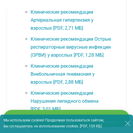
Клинические рекомендации
Артериальная гипертензия у
взрослых
[PDF, 2,71 МБ]
Клинические рекомендации Острые
респираторные вирусные инфекции
(ОРВИ) у взрослых
[PDF, 1,28 МБ]
Клинические рекомендации
Внебольничная пневмония у
взрослых
[PDF, 2,88 МБ]
Клинические рекомендации
Нарушения липидного обмена
[PDF, 3,01 МБ]
Клинические рекомендации Опухоли
Мы используем cookies! Продолжая пользоваться сайтом,
Оставить заявку
Контакты
Позвонить
вы
соглашаетесь на использование cookies
.
[PDF, 159 КБ]
невыявленной первичной