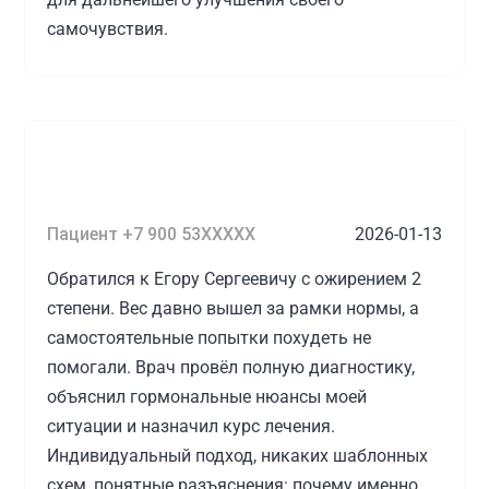
самочувствия.
Понравилось
Приём прошёл вовремя, с врачом было
комфортно, назначенное лечение помогло,
дальнейшие указания врача также понятны.
Буду обязательно обращаться ещё!
Источник:
prodoctorov.ru
Пациент +7 900 53XXXXX
2026-01-13
Обратился к Егору Сергеевичу с ожирением 2
Процак Егор Сергеевич
степени. Вес давно вышел за рамки нормы, а
самостоятельные попытки похудеть не
помогали. Врач провёл полную диагностику,
объяснил гормональные нюансы моей
ситуации и назначил курс лечения.
Индивидуальный подход, никаких шаблонных
схем, понятные разъяснения: почему именно