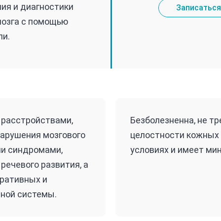
ия и диагностики
Записаться
мозга с помощью
ли.
 расстройствами,
Безболезненна, не т
нарушения мозгового
целостности кожных 
ми синдромами,
условиях и имеет ми
ечевого развития, а
еративных и
вной системы.