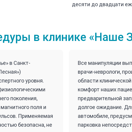
десяти до двадцати еж
дуры в клинике «Наше 
е» в Санкт-
Все манипуляции вы
Лесная»)
врачи-неврологи, пр
пертного уровня.
области клинической
физиологическими
комфорт наших пацие
его поколения,
предварительной зап
магнитного поля и
долгое ожидание. Для
ульсов. Применяемая
автомобиле, предусм
ностью безопасна, не
парковка непосредст