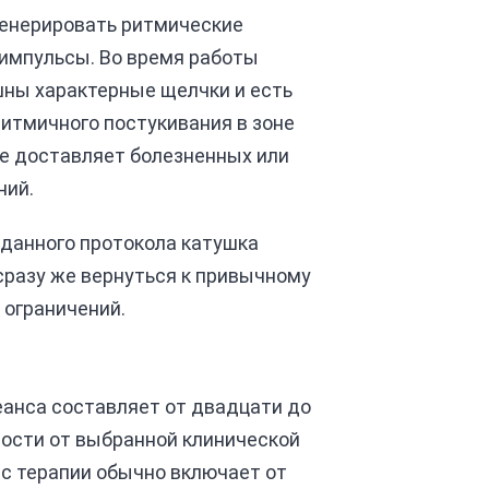
генерировать ритмические
импульсы. Во время работы
ны характерные щелчки и есть
итмичного постукивания в зоне
не доставляет болезненных или
ний.
аданного протокола катушка
сразу же вернуться к привычному
 ограничений.
еанса составляет от двадцати до
мости от выбранной клинической
рс терапии обычно включает от