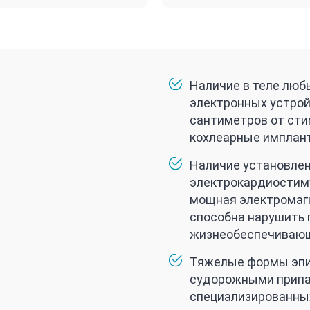
Наличие в теле люб
электронных устрой
сантиметров от ст
кохлеарные имплант
Наличие установлен
электрокардиостиму
мощная электромаг
способна нарушить
жизнеобеспечивающ
Тяжелые формы эпи
судорожными припа
специализированных