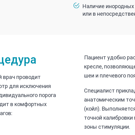
Наличие инородных 
или в непосредстве
оцедура
Пациент удобно ра
кресле, позволяющ
шеи и плечевого по
 врач проводит
отр для исключения
Специалист прикла
дивидуального порога
анатомическим точ
одит в комфортных
(койл). Выполняетс
агов:
точной калибровки
зоны стимуляции.