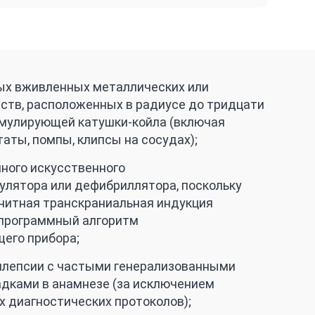
ых вживленных металлических или
ств, расположенных в радиусе до тридцати
имулирующей катушки-койла (включая
аты, помпы, клипсы на сосудах);
ного искусственного
лятора или дефибриллятора, поскольку
нитная транскраниальная индукция
 программный алгоритм
его прибора;
лепсии с частыми генерализованными
дками в анамнезе (за исключением
 диагностических протоколов);