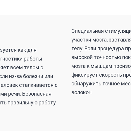
Специальная стимуляци
участки мозга, заставл
телу. Если процедура п
зуется как для
высокой точностью пока
агностики работы
мозга к мышцам произо
яет всем телом с
фиксирует скорость пр
ли из-за болезни или
обнаружить точное ме
человек сталкивается с
волокон.
ми речи. Безопасная
ить правильную работу