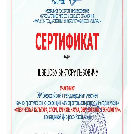
Искренне благодарю дружный и высоко
профессиональный коллектив клиники "Наше
здоровье"- за значительное улучшение
качества жизни моей 3,5 летней дочери!
Мы обратились в клинику по рекомендации
своего невролога с проблемами с движением и
питанием - т.к. у дочки ДЦП и питание было
только через гастростому..
Реабилитацияонная программа была
комплексная,обширная- включала в себя
Воитотерапию, Транслигвальную
нейростимуляцию,Массаж,
остеопатию,адаптивную физкультуру, а так же
занятия с логопедом и нейропсихологом.
Уже через неделю каждодневной
реабилитации - дочка стала кушать сама через
рот!!- уже три недели мы не пользуемся для