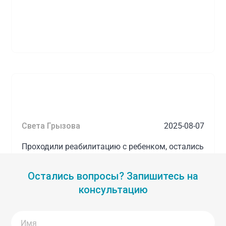
Света Грызова
2025-08-07
Проходили реабилитацию с ребенком, остались
очень довольны ! Огромная благодарность
Швецову, Клещуковой, Наперову, Махонину -
Остались вопросы? Запишитесь на
профессионалы своего дела
консультацию
Источник:
yandex.ru