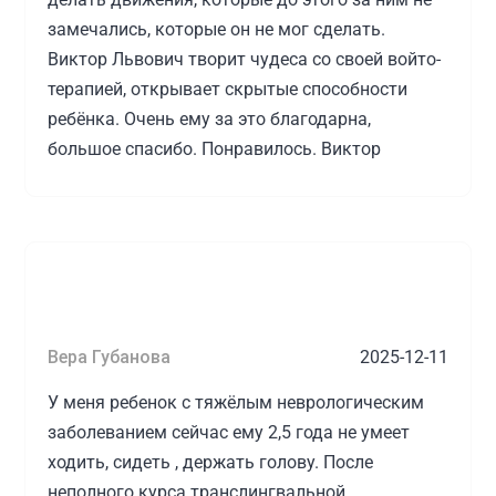
всему. Спасибо всей команде Виктора
замечались, которые он не мог сделать.
Львовича за слаженную, профессиональную
Виктор Львович творит чудеса со своей войто-
работу, подбор и сохранение высококлассных
терапией, открывает скрытые способности
специалистов, нацеленных четко на результат!
ребёнка. Очень ему за это благодарна,
большое спасибо. Понравилось. Виктор
Львович подходит профессионально к своей
работе.
Источник:
prodoctorov.ru
Вера Губанова
2025-12-11
У меня ребенок с тяжёлым неврологическим
заболеванием сейчас ему 2,5 года не умеет
ходить, сидеть , держать голову. После
неполного курса транслингвальной