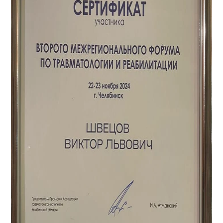
Дмитриевны:было видно что они
могут быть внесены корректировки в
профессионалы в своей области и любят детей
программе с учетом психо-физиологических
и свою работу!- Благодарюя их занятиям моя
особенностей ребенка, его подготовленности к
Катя научилась интересоваться игрушками -
тем или иным нагрузкам и возможности их
смотреть на них- и этого не было..и начала
выполнять. Не могу не отметить еще двух
говорить разные слоги- ба - ба, па-па-;до этого
очень сильных специалистов, с которыми мы
кроме крика речи не было вообще..Это Чудо!
занимаемся в последний год, а именно:
Очень помогли встречи с остеопатом Денисом
Викторию Павловну Малюту и Юлию
Александровичем- там Катя впервые встала
Владимировну Клещукову. Я не представляю
без опоры и сделала пару шагов!
отделения детской реабилитации без них и
Не могу не сказать о прекрасном человекае и
многие родители, с которыми мы общаемся в
физиотерапевте- Рано Ралифовне: ей
перерывах между занятиями, того же мнения.
удавалось не только сделать качественно
Эти специалисты чувствуют детей, умеют
процедуру,но и удерживать ребенка по 20-30
хорошо налаживать с ними контакт, что очень
мин почти без движения и не испортить
важно для качественной работы
настроение ей,развлекая и отвлекая- воистину
реабилитологов, и в то же время мягко
неформальный подход!