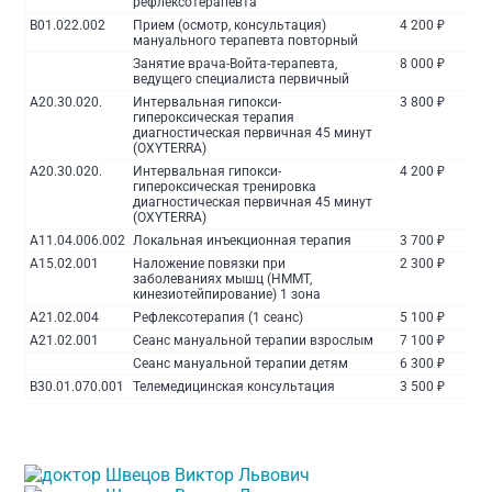
рефлексотерапевта
B01.022.002
Прием (осмотр, консультация)
4 200 ₽
мануального терапевта повторный
Занятие врача-Войта-терапевта,
8 000 ₽
ведущего специалиста первичный
A20.30.020.
Интервальная гипокси-
3 800 ₽
гипероксическая терапия
диагностическая первичная 45 минут
(OXYTERRA)
A20.30.020.
Интервальная гипокси-
4 200 ₽
гипероксическая тренировка
диагностическая первичная 45 минут
(OXYTERRA)
A11.04.006.002
Локальная инъекционная терапия
3 700 ₽
A15.02.001
Наложение повязки при
2 300 ₽
заболеваниях мышц (НММТ,
кинезиотейпирование) 1 зона
A21.02.004
Рефлексотерапия (1 сеанс)
5 100 ₽
A21.02.001
Сеанс мануальной терапии взрослым
7 100 ₽
Сеанс мануальной терапии детям
6 300 ₽
B30.01.070.001
Телемедицинская консультация
3 500 ₽