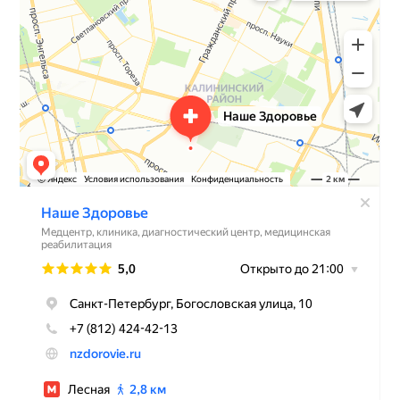
Пациент
2025-06-11
Виктор Швецов оказался профессионалом
своего дела – дал четкие рекомендации и
назначил лечение, которое оказалось очень
полезным. Все объяснения были понятными и
по существу. Рекомендую всем, кто ищет
хорошего невролога.
Источник:
doctu.ru