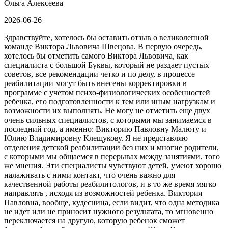
Ольга Алексеева
2026-06-26
Здравствуйте, хотелось бы оставить отзыв о великолепной
команде Виктора Львовича Швецова. В первую очередь,
хотелось бы отметить самого Виктора Львовича, как
специалиста с большой Буквы, который не раздает пустых
советов, все рекомендации четко и по делу, в процессе
реабилитации могут быть внесены корректировки в
программе с учетом психо-физиологических особенностей
ребенка, его подготовленности к тем или иным нагрузкам и
возможности их выполнять. Не могу не отметить еще двух
очень сильных специалистов, с которыми мы занимаемся в
последний год, а именно: Викторию Павловну Малюту и
Юлию Владимировну Клещукову. Я не представляю
отделения детской реабилитации без них и многие родители,
с которыми мы общаемся в перерывах между занятиями, того
же мнения. Эти специалисты чувствуют детей, умеют хорошо
налаживать с ними контакт, что очень важно для
качественной работы реабилитологов, и в то же время мягко
направлять , исходя из возможностей ребенка. Виктория
Павловна, вообще, кудесница, если видит, что одна методика
не идет или не приносит нужного результата, то мгновенно
переключается на другую, которую ребенок сможет