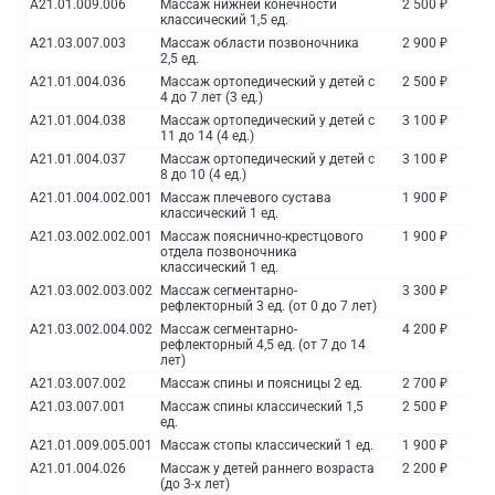
A21.01.009.006
Массаж нижней конечности
2 500 ₽
классический 1,5 ед.
A21.03.007.003
Массаж области позвоночника
2 900 ₽
2,5 ед.
A21.01.004.036
Массаж ортопедический у детей с
2 500 ₽
4 до 7 лет (3 ед.)
A21.01.004.038
Массаж ортопедический у детей с
3 100 ₽
11 до 14 (4 ед.)
A21.01.004.037
Массаж ортопедический у детей с
3 100 ₽
8 до 10 (4 ед.)
A21.01.004.002.001
Массаж плечевого сустава
1 900 ₽
классический 1 ед.
A21.03.002.002.001
Массаж пояснично-крестцового
1 900 ₽
отдела позвоночника
классический 1 ед.
A21.03.002.003.002
Массаж сегментарно-
3 300 ₽
рефлекторный 3 ед. (от 0 до 7 лет)
A21.03.002.004.002
Массаж сегментарно-
4 200 ₽
рефлекторный 4,5 ед. (от 7 до 14
лет)
A21.03.007.002
Массаж спины и поясницы 2 ед.
2 700 ₽
A21.03.007.001
Массаж спины классический 1,5
2 500 ₽
ед.
A21.01.009.005.001
Массаж стопы классический 1 ед.
1 900 ₽
A21.01.004.026
Массаж у детей раннего возраста
2 200 ₽
(до 3-х лет)