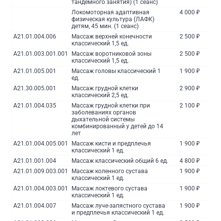
тандемного занятия) (1 сеанс)
Локомоторная адаптивная
4 000 ₽
физическая культура (ЛАФК)
детям, 45 мин. (1 сеанс)
A21.01.004.006
Массаж верхней конечности
2 500 ₽
классический 1,5 ед.
A21.01.003.001.001
Массаж воротниковой зоны
2 500 ₽
классический 1,5 ед.
A21.01.005.001
Массаж головы классический 1
1 900 ₽
ед.
A21.30.005.001
Массаж грудной клетки
2 900 ₽
классический 2,5 ед.
A21.01.004.035
Массаж грудной клетки при
2 100 ₽
заболеваниях органов
дыхательной системы
комбинированный у детей до 14
лет
A21.01.004.005.001
Массаж кисти и предплечья
1 900 ₽
классический 1 ед.
A21.01.001.004
Массаж классический общий 6 ед.
4 800 ₽
A21.01.009.003.001
Массаж коленного сустава
1 900 ₽
классический 1 ед.
A21.01.004.003.001
Массаж локтевого сустава
1 900 ₽
классический 1 ед.
A21.01.004.007
Массаж луче-запястного сустава
1 900 ₽
и предплечья классический 1 ед.