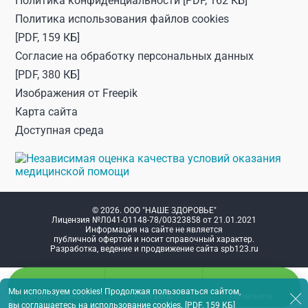
Политика конфиденциальности
[PDF, 162 КБ]
Политика использования файлов cookies
[PDF, 159 КБ]
Согласие на обработку персональных данных
[PDF, 380 КБ]
Изображения от
Freepik
Карта сайта
Доступная среда
© 2026. ООО "НАШЕ ЗДОРОВЬЕ"
Лицензия №Л041-01148-78/00323858 от 21.01.2021
Информация на сайте не является
публичной офертой и носит справочный характер.
Разработка, ведение и продвижение сайта
spb123.ru
Мы используем cookies! Продолжая пользоваться сайтом,
Оставить заявку
Контакты
Позвонить
вы
соглашаетесь на использование cookies
.
[PDF, 159 КБ]