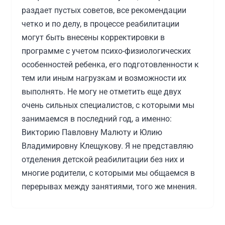
Так же очень понравились занятия логопеда
раздает пустых советов, все рекомендации
Виктории Павловны и нейропсихолога Нины
четко и по делу, в процессе реабилитации
Дмитриевны:было видно что они
могут быть внесены корректировки в
профессионалы в своей области и любят детей
программе с учетом психо-физиологических
и свою работу!- Благодарюя их занятиям моя
особенностей ребенка, его подготовленности к
Катя научилась интересоваться игрушками -
тем или иным нагрузкам и возможности их
смотреть на них- и этого не было..и начала
выполнять. Не могу не отметить еще двух
говорить разные слоги- ба - ба, па-па-;до этого
очень сильных специалистов, с которыми мы
кроме крика речи не было вообще..Это Чудо!
занимаемся в последний год, а именно:
Очень помогли встречи с остеопатом Денисом
Викторию Павловну Малюту и Юлию
Александровичем- там Катя впервые встала
Владимировну Клещукову. Я не представляю
без опоры и сделала пару шагов!
отделения детской реабилитации без них и
Не могу не сказать о прекрасном человекае и
многие родители, с которыми мы общаемся в
физиотерапевте- Рано Ралифовне: ей
перерывах между занятиями, того же мнения.
удавалось не только сделать качественно
Эти специалисты чувствуют детей, умеют
процедуру,но и удерживать ребенка по 20-30
хорошо налаживать с ними контакт, что очень
мин почти без движения и не испортить