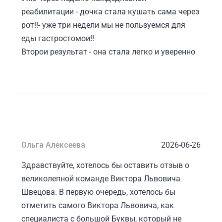
реабилитации - дочка стала кушать сама через
рот!!- уже три недели мы не пользуемся для
еды гастростомои!!
Второи результат - она стала легко и уверенно
садиться и начала стоять с поддержкой!
Мы и не расчитывали еа такои серьезный и
быстрый результат!
Надо отметить слаженную работу всех
специалистов - которые консультировались
между собой во время нашей реабилитации.
Ольга Алексеева
2026-06-26
Особая благодарность администратору
Кристине,которая всегда старалась сделать
Здравствуйте, хотелось бы оставить отзыв о
расписание удобным и отслеживать чтобы мы
великолепной команде Виктора Львовича
прошли все занятия и процедуры!- а так же
Швецова. В первую очередь, хотелось бы
следила чтобы мы не переплачивали!))- Вот это
отметить самого Виктора Львовича, как
и есть Настоящая Забота о клиенте!
специалиста с большой Буквы, который не