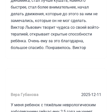
динамика, стал лучше кушать, намного
меня, как маму ребенка с ДЦП, привлекают
Швецов Виктор Львович
быстрее, стал более внимательнее, начал
еще и своим человеческим отношением ко
делать движения, которые до этого за ним не
всему. Спасибо всей команде Виктора
замечались, которые он не мог сделать.
Махонин Денис Александрович
Львовича за слаженную, профессиональную
Виктор Львович творит чудеса со своей войто-
работу, подбор и сохранение высококлассных
терапией, открывает скрытые способности
специалистов, нацеленных четко на результат!
Саидова Рано Ралифовна
ребёнка. Очень ему за это благодарна,
большое спасибо. Понравилось. Виктор
Клещукова Юлия Владимировна
Львович подходит профессионально к своей
работе.
Швецов Виктор Львович
Источник:
prodoctorov.ru
Швецов Виктор Львович
Малюта Виктория Павловна
Вера Губанова
2025-12-11
У меня ребенок с тяжёлым неврологическим
заболеванием сейчас ему 2,5 года не умеет