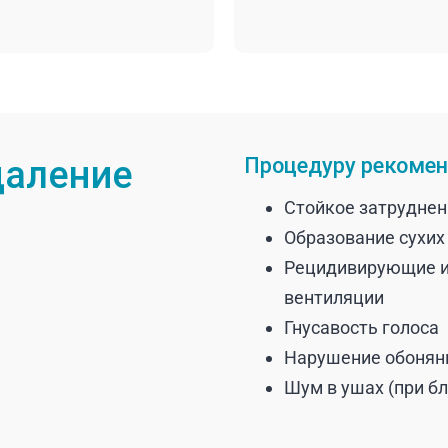
даление
Процедуру рекомен
Стойкое затруднен
Образование сухих 
Рецидивирующие и
вентиляции
Гнусавость голоса
Нарушение обонян
Шум в ушах (при б