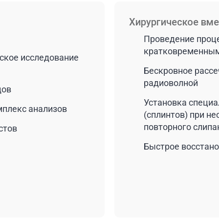
Хирургическое вм
Проведение проце
кратковременны
ское исследование
Бескровное рассе
радиоволной
дов
Установка специа
плекс анализов
(сплинтов) при н
повторного слипа
стов
Быстрое восстано