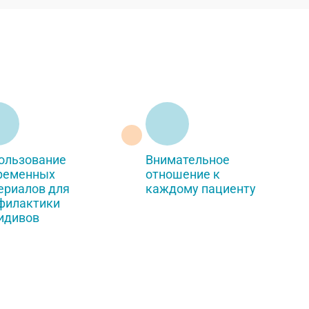
ользование
Внимательное
ременных
отношение к
ериалов для
каждому пациенту
филактики
идивов