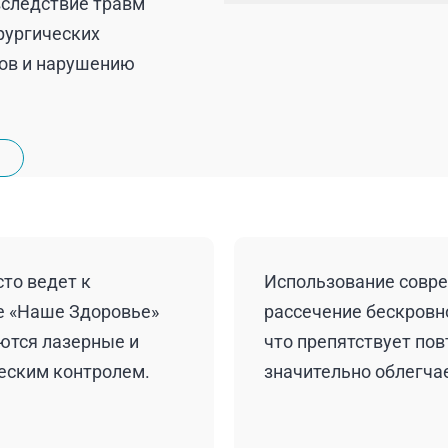
вследствие травм
рургических
дов и нарушению
то ведет к
Использование совре
е «Наше Здоровье»
рассечение бескровно
ются лазерные и
что препятствует по
еским контролем.
значительно облегча