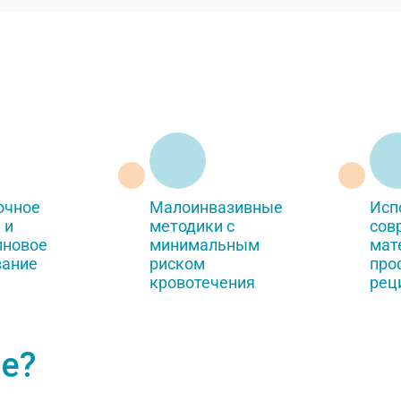
очное
Малоинвазивные
Исп
 и
методики с
сов
лновое
минимальным
мат
вание
риском
про
кровотечения
рец
ие?