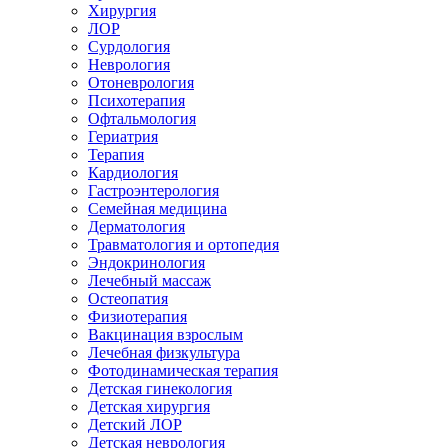
Хирургия
ЛОР
Сурдология
Неврология
Отоневрология
Психотерапия
Офтальмология
Гериатрия
Терапия
Кардиология
Гастроэнтерология
Семейная медицина
Дерматология
Травматология и ортопедия
Эндокринология
Лечебный массаж
Остеопатия
Физиотерапия
Вакцинация взрослым
Лечебная физкультура
Фотодинамическая терапия
Детская гинекология
Детская хирургия
Детский ЛОР
Детская неврология