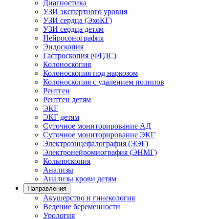
Диагностика
УЗИ экспертного уровня
УЗИ сердца (ЭхоКГ)
УЗИ сердца детям
Нейросонография
Эндоскопия
Гастроскопия (ФГДС)
Колоноскопия
Колоноскопия под наркозом
Колоноскопия с удалением полипов
Рентген
Рентген детям
ЭКГ
ЭКГ детям
Суточное мониторирование АД
Суточное мониторирование ЭКГ
Электроэнцефалография (ЭЭГ)
Электронейромиография (ЭНМГ)
Кольпоскопия
Анализы
Анализы крови детям
Направления
Акушерство и гинекология
Ведение беременности
Урология