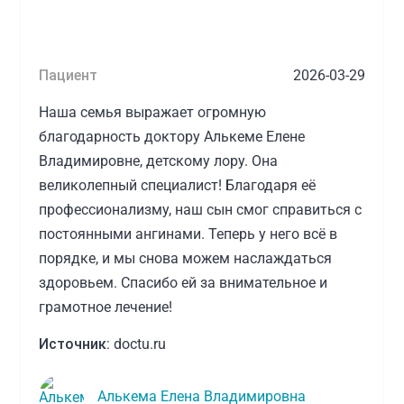
3 вида физиотерапии;массаж;ЛФК.
Особая благодарность специалистам, которые
сопровождали меня на каждом этапе:
Пациент
2026-03-29
Саидова Рано Ралифовна (старшая
медицинская сестра по реабилитации)
Наша семья выражает огромную
проводила два вида физиотерапии. Всегда
благодарность доктору Алькеме Елене
уточняла, не больно ли мне, удобно ли,
Владимировне, детскому лору. Она
интересовалась состоянием колена. Её
великолепный специалист! Благодаря её
внимание и забота очень поддерживали!
профессионализму, наш сын смог справиться с
Короходкин Георгий Борисович (инструктор
постоянными ангинами. Теперь у него всё в
методист по адаптивной физической культуре)
порядке, и мы снова можем наслаждаться
отвечал за массаж и ещё один вид
здоровьем. Спасибо ей за внимательное и
физиотерапии. Всё делал чётко, грамотно и при
грамотное лечение!
этом подробно рассказывал о работе мышц и
суставов — благодаря этому я лучше понимала
Источник:
doctu.ru
процесс восстановления.
Клещукова Юлия Владимировна и
Алькема Елена Владимировна