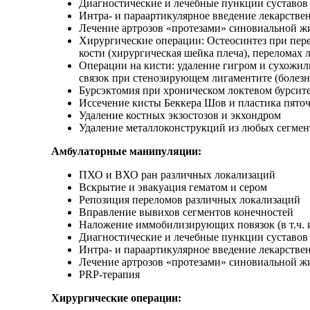
Диагностические и лечебные пункции суставов
Интра- и параартикулярное введение лекарстве
Лечение артрозов «протезами» синовиальной ж
Хирургические операции: Остеосинтез при пере
кости (хирургическая шейка плеча), переломах л
Операции на кисти: удаление гигром и сухожил
связок при стенозирующем лигаментите (болезн
Бурсэктомия при хроническом локтевом бурсит
Иссечение кисты Беккера Шов и пластика пяточ
Удаление костных экзостозов и экхондром
Удаление металлоконструкций из любых сегмент
Амбулаторные манипуляции:
ПХО и ВХО ран различных локализаций
Вскрытие и эвакуация гематом и сером
Репозиция переломов различных локализаций
Вправление вывихов сегментов конечностей
Наложение иммобилизирующих повязок (в т.ч. 
Диагностические и лечебные пункции суставов
Интра- и параартикулярное введение лекарстве
Лечение артрозов «протезами» синовиальной ж
PRP-терапия
Хирургические операции: