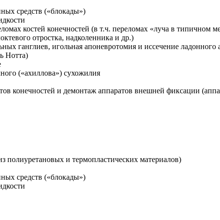
нных средств («блокады»)
идкости
ломах костей конечностей (в т.ч. переломах «луча в типичном м
октевого отростка, надколенника и др.)
ьных ганглиев, игольная апоневротомия и иссечение ладонного
ь Нотта)
е
ного («ахиллова») сухожилия
ов конечностей и демонтаж аппаратов внешней фиксации (аппар
из полиуретановых и термопластических материалов)
нных средств («блокады»)
идкости