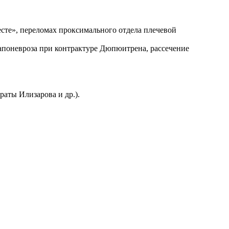
есте», переломах проксимального отдела плечевой
 апоневроза при контрактуре Дюпюитрена, рассечение
аты Илизарова и др.).