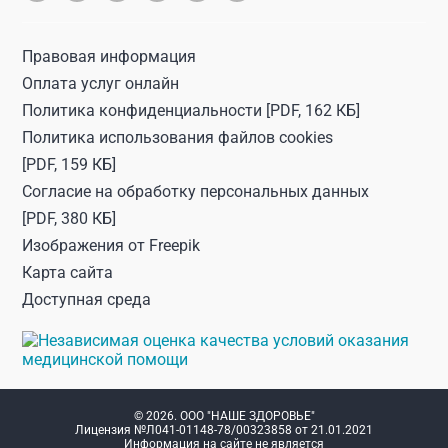
профессии. легко находит подход к детям.
Одним словом довольна и я, и сын.
Правовая информация
Оплата услуг онлайн
Источник:
spb.napopravku.ru
Политика конфиденциальности
[PDF, 162 КБ]
Политика использования файлов cookies
[PDF, 159 КБ]
Согласие на обработку персональных данных
[PDF, 380 КБ]
Изображения от
Freepik
Карта сайта
Гость
2019-01-14
Доступная среда
+1000 баллов. Замечательный, грамотный
врач, все объяснит, расскажет подробно.
Теперь будем ходить только к нему.
© 2026. ООО "НАШЕ ЗДОРОВЬЕ"
Источник:
+1000 баллов. Замечательный,
Лицензия №Л041-01148-78/00323858 от 21.01.2021
Информация на сайте не является