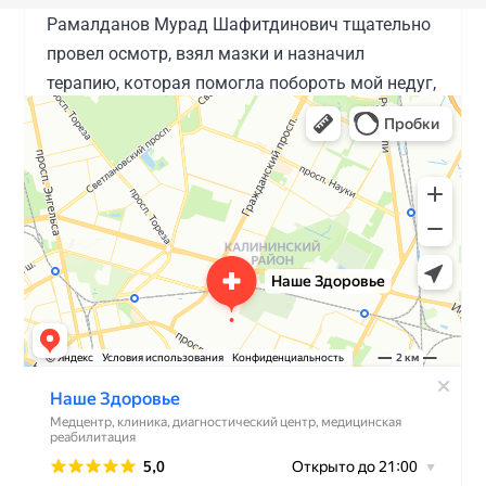
Рамалданов Мурад Шафитдинович тщательно
провел осмотр, взял мазки и назначил
терапию, которая помогла побороть мой недуг,
с которым я к нему обратился. Очень хороший
и располагающий к себе врач. Если к урологу,
то только к нему.
Источник:
prodoctorov.ru
kam....@....com
2021-09-01
Про доктора Рамалданова М.Ш. Прекрасный