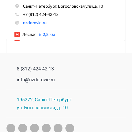
врач! Очень мудрый, в общении с пациентами.
Побольше бы таких врачей!
Источник:
spb.napopravku.ru
8 (812) 424-42-13
info@nzdorovie.ru
195272
,
Санкт-Петербург
Светлана
2019-01-18
ул. Богословская, д. 10
С ребенком ходила на прием к педиатру.
Принимал доктор Рамалданов. Могу
поздравить с правильным выбором