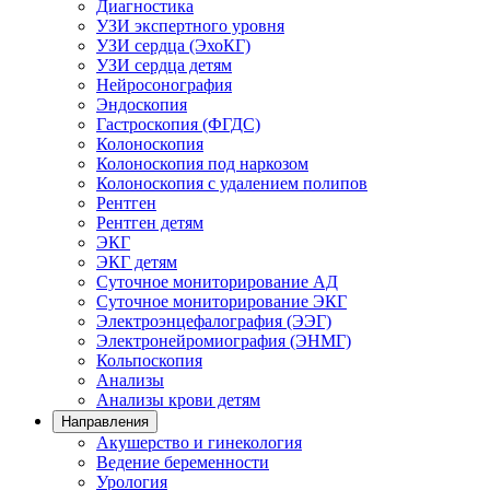
Диагностика
УЗИ экспертного уровня
УЗИ сердца (ЭхоКГ)
УЗИ сердца детям
Нейросонография
Эндоскопия
Гастроскопия (ФГДС)
Колоноскопия
Колоноскопия под наркозом
Колоноскопия с удалением полипов
Рентген
Рентген детям
ЭКГ
ЭКГ детям
Суточное мониторирование АД
Суточное мониторирование ЭКГ
Электроэнцефалография (ЭЭГ)
Электронейромиография (ЭНМГ)
Кольпоскопия
Анализы
Анализы крови детям
Направления
Акушерство и гинекология
Ведение беременности
Урология