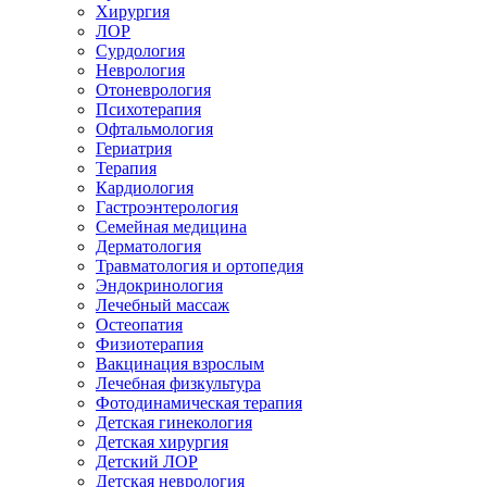
Хирургия
ЛОР
Сурдология
Неврология
Отоневрология
Психотерапия
Офтальмология
Гериатрия
Терапия
Кардиология
Гастроэнтерология
Семейная медицина
Дерматология
Травматология и ортопедия
Эндокринология
Лечебный массаж
Остеопатия
Физиотерапия
Вакцинация взрослым
Лечебная физкультура
Фотодинамическая терапия
Детская гинекология
Детская хирургия
Детский ЛОР
Детская неврология