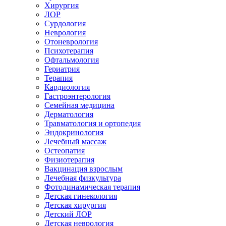
Хирургия
ЛОР
Сурдология
Неврология
Отоневрология
Психотерапия
Офтальмология
Гериатрия
Терапия
Кардиология
Гастроэнтерология
Семейная медицина
Дерматология
Травматология и ортопедия
Эндокринология
Лечебный массаж
Остеопатия
Физиотерапия
Вакцинация взрослым
Лечебная физкультура
Фотодинамическая терапия
Детская гинекология
Детская хирургия
Детский ЛОР
Детская неврология