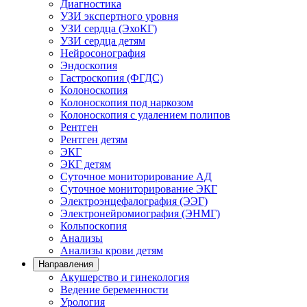
Диагностика
УЗИ экспертного уровня
УЗИ сердца (ЭхоКГ)
УЗИ сердца детям
Нейросонография
Эндоскопия
Гастроскопия (ФГДС)
Колоноскопия
Колоноскопия под наркозом
Колоноскопия с удалением полипов
Рентген
Рентген детям
ЭКГ
ЭКГ детям
Суточное мониторирование АД
Суточное мониторирование ЭКГ
Электроэнцефалография (ЭЭГ)
Электронейромиография (ЭНМГ)
Кольпоскопия
Анализы
Анализы крови детям
Направления
Акушерство и гинекология
Ведение беременности
Урология