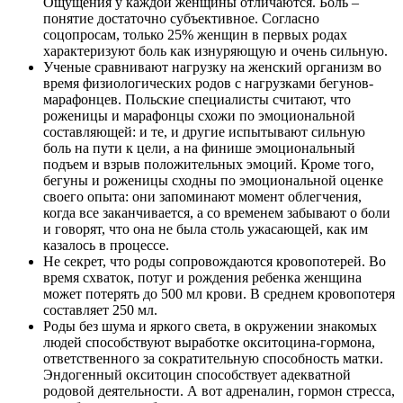
Ощущения у каждой женщины отличаются. Боль –
понятие достаточно субъективное. Согласно
соцопросам, только 25% женщин в первых родах
характеризуют боль как изнуряющую и очень сильную.
Ученые сравнивают нагрузку на женский организм во
время физиологических родов с нагрузками бегунов-
марафонцев. Польские специалисты считают, что
роженицы и марафонцы схожи по эмоциональной
составляющей: и те, и другие испытывают сильную
боль на пути к цели, а на финише эмоциональный
подъем и взрыв положительных эмоций. Кроме того,
бегуны и роженицы сходны по эмоциональной оценке
своего опыта: они запоминают момент облегчения,
когда все заканчивается, а со временем забывают о боли
и говорят, что она не была столь ужасающей, как им
казалось в процессе.
Не секрет, что роды сопровождаются кровопотерей. Во
время схваток, потуг и рождения ребенка женщина
может потерять до 500 мл крови. В среднем кровопотеря
составляет 250 мл.
Роды без шума и яркого света, в окружении знакомых
людей способствуют выработке окситоцина-гормона,
ответственного за сократительную способность матки.
Эндогенный окситоцин способствует адекватной
родовой деятельности. А вот адреналин, гормон стресса,