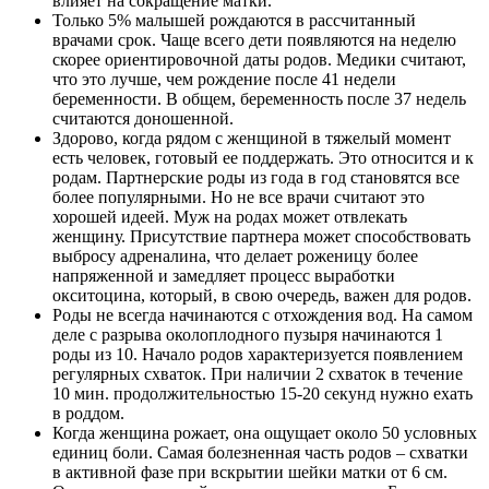
влияет на сокращение матки.
Только 5% малышей рождаются в рассчитанный
врачами срок. Чаще всего дети появляются на неделю
скорее ориентировочной даты родов. Медики считают,
что это лучше, чем рождение после 41 недели
беременности. В общем, беременность после 37 недель
считаются доношенной.
Здорово, когда рядом с женщиной в тяжелый момент
есть человек, готовый ее поддержать. Это относится и к
родам. Партнерские роды из года в год становятся все
более популярными. Но не все врачи считают это
хорошей идеей. Муж на родах может отвлекать
женщину. Присутствие партнера может способствовать
выбросу адреналина, что делает роженицу более
напряженной и замедляет процесс выработки
окситоцина, который, в свою очередь, важен для родов.
Роды не всегда начинаются с отхождения вод. На самом
деле с разрыва околоплодного пузыря начинаются 1
роды из 10. Начало родов характеризуется появлением
регулярных схваток. При наличии 2 схваток в течение
10 мин. продолжительностью 15-20 секунд нужно ехать
в роддом.
Когда женщина рожает, она ощущает около 50 условных
единиц боли. Самая болезненная часть родов – схватки
в активной фазе при вскрытии шейки матки от 6 см.