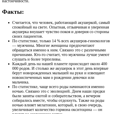
настойчивости.
Факты:
Считается, что человек, работающий акушеркой, самый
спокойный на свете. Опытная, отзывчивая и уверенная
акушерка внушает чувство покоя и доверия со стороны
своих пациентов.
По статистике, только 14 % всех акушеров-гинекологов
— мужчины. Многие женщины предпочитают
обращаться именно к ним. Связано это с различными
причинами. Кто-то считает, что мужчины лучше умеют
слушать и более терпеливы.
Каждый день на нашей планете происходит около 400
000 родов. И столько же акушерок в этот день впервые
берут новорожденных малышей на руки и извещают
новоиспеченных мам о рождении девочки или
мальчика.
По статистике, чаще всего роды начинаются именно
ночью. Связано это с эволюцией. Днем наши предки
были заняты охотой и собирательством, а вечером
собирались вместе, чтобы отдохнуть. Также на роды
ночью влияет мелатонин, который, в свою очередь,
увеличивает количество гормона окситоцина — он