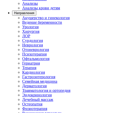
Анализы
Анализы крови детям
Направления
Акушерство и гинекология
Ведение беременности
Урология
Хирургия
ЛОР
Сурдология
Неврология
Отоневрология
Психотерапия
Офтальмология
Гериатрия
Терапия
Кардиология
Гастроэнтерология
Семейная медицина
Дерматология
Травматология и ортопедия
Эндокринология
Лечебный массаж
Остеопатия
Физиотерапия