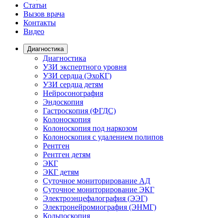
Статьи
Вызов врача
Контакты
Видео
Диагностика
Диагностика
УЗИ экспертного уровня
УЗИ сердца (ЭхоКГ)
УЗИ сердца детям
Нейросонография
Эндоскопия
Гастроскопия (ФГДС)
Колоноскопия
Колоноскопия под наркозом
Колоноскопия с удалением полипов
Рентген
Рентген детям
ЭКГ
ЭКГ детям
Суточное мониторирование АД
Суточное мониторирование ЭКГ
Электроэнцефалография (ЭЭГ)
Электронейромиография (ЭНМГ)
Кольпоскопия