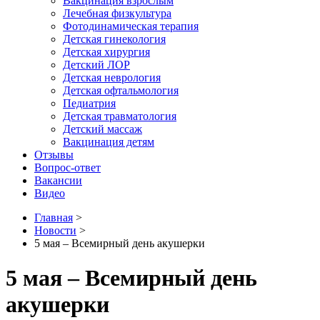
Вакцинация взрослым
Лечебная физкультура
Фотодинамическая терапия
Детская гинекология
Детская хирургия
Детский ЛОР
Детская неврология
Детская офтальмология
Педиатрия
Детская травматология
Детский массаж
Вакцинация детям
Отзывы
Вопрос-ответ
Вакансии
Видео
Главная
>
Новости
>
5 мая – Всемирный день акушерки
5 мая – Всемирный день
акушерки