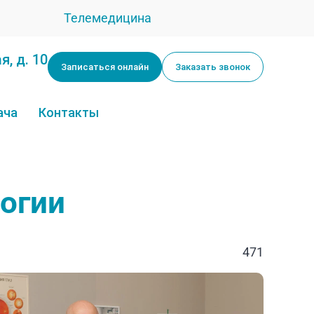
Телемедицина
я, д. 10
Записаться онлайн
Заказать звонок
ача
Контакты
огии
471