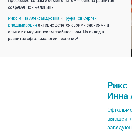
Профессионализм и обмен опытом — основа развития
современной медицины!
Рикс Инна Александровна
и
Труфанов Сергей
Владимирович
активно делятся своими знаниями и
опытом с медицинским сообществом. Их вклад в
развитие офтальмологии неоценим!
Рикс
Инна 
Офтальмо
высшей к
заведующ