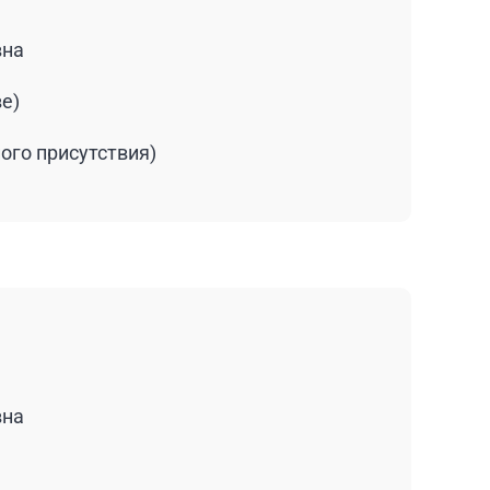
вна
ве)
ого присутствия)
вна