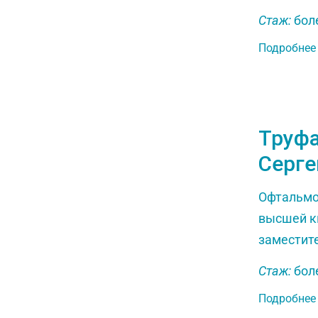
Стаж:
боле
Подробнее
Труф
Серге
Офтальмол
высшей к
заместите
Стаж:
боле
Подробнее