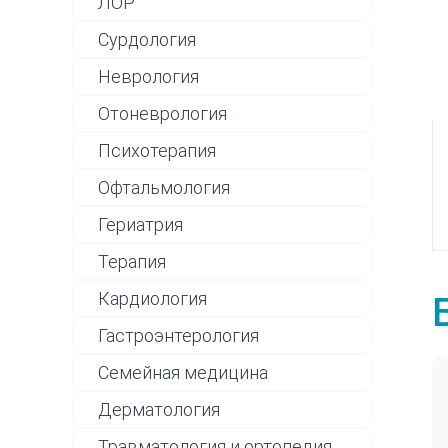
ЛОР
Сурдология
Неврология
Отоневрология
Психотерапия
Офтальмология
Гериатрия
Терапия
Кардиология
Гастроэнтерология
Семейная медицина
Дерматология
Травматология и ортопедия