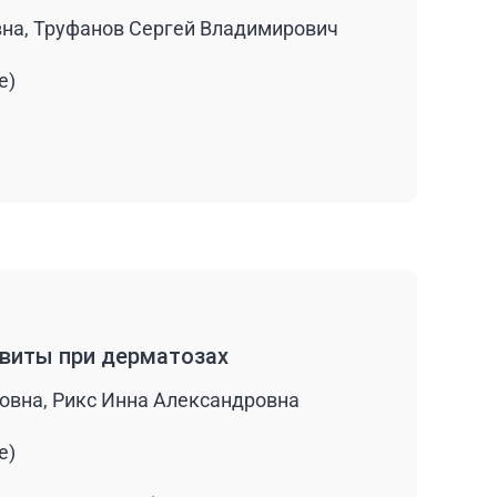
на, Труфанов Сергей Владимирович
е)
ивиты при дерматозах
овна, Рикс Инна Александровна
е)