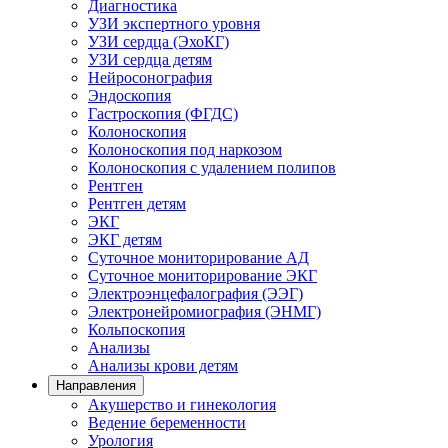
Диагностика
УЗИ экспертного уровня
УЗИ сердца (ЭхоКГ)
УЗИ сердца детям
Нейросонография
Эндоскопия
Гастроскопия (ФГДС)
Колоноскопия
Колоноскопия под наркозом
Колоноскопия с удалением полипов
Рентген
Рентген детям
ЭКГ
ЭКГ детям
Суточное мониторирование АД
Суточное мониторирование ЭКГ
Электроэнцефалография (ЭЭГ)
Электронейромиография (ЭНМГ)
Кольпоскопия
Анализы
Анализы крови детям
Направления
Акушерство и гинекология
Ведение беременности
Урология