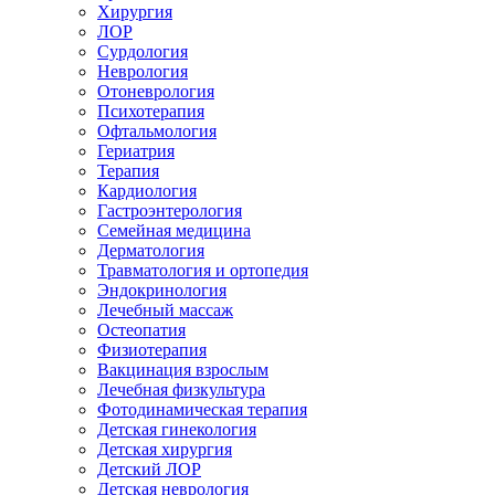
Хирургия
ЛОР
Сурдология
Неврология
Отоневрология
Психотерапия
Офтальмология
Гериатрия
Терапия
Кардиология
Гастроэнтерология
Семейная медицина
Дерматология
Травматология и ортопедия
Эндокринология
Лечебный массаж
Остеопатия
Физиотерапия
Вакцинация взрослым
Лечебная физкультура
Фотодинамическая терапия
Детская гинекология
Детская хирургия
Детский ЛОР
Детская неврология