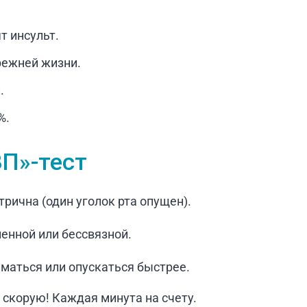
т инсульт.
режней жизни.
.
%.
ЗП»‑тест
рична (один уголок рта опущен).
енной или бессвязной.
маться или опускаться быстрее.
скорую! Каждая минута на счету.