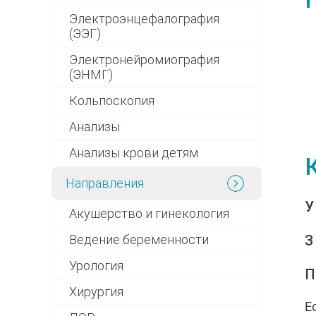
Электроэнцефалография
(ЭЭГ)
Электронейромиография
(ЭНМГ)
Кольпоскопия
Анализы
Анализы крови детям
Направления
У
Акушерство и гинекология
Ведение беременности
З
Урология
П
Хирургия
Е