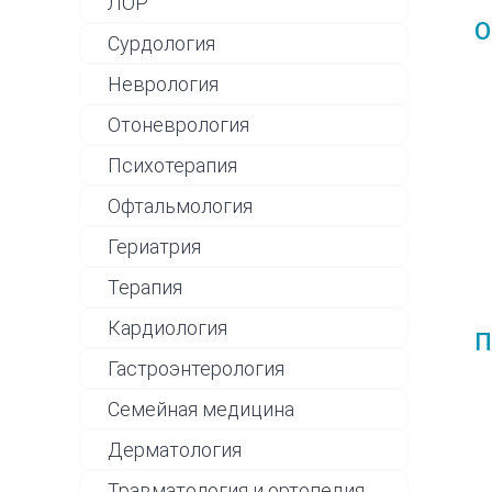
ЛОР
О
Сурдология
Неврология
Отоневрология
Психотерапия
Офтальмология
Гериатрия
Терапия
Кардиология
П
Гастроэнтерология
Семейная медицина
Дерматология
Травматология и ортопедия