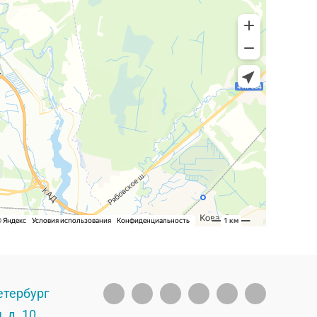
етербург
, д. 10