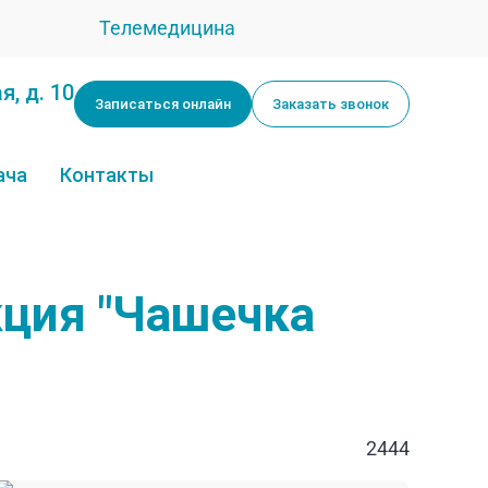
Телемедицина
я, д. 10
Записаться онлайн
Заказать звонок
ача
Контакты
кция "Чашечка
2444