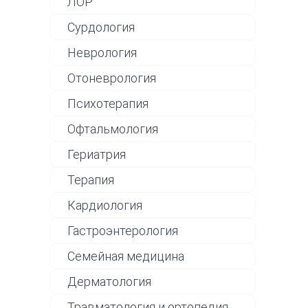
ЛОР
Сурдология
Неврология
Отоневрология
Психотерапия
Офтальмология
Гериатрия
Терапия
Кардиология
Гастроэнтерология
Семейная медицина
Дерматология
Травматология и ортопедия