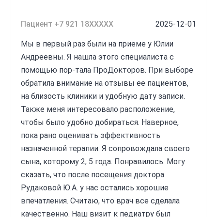
уже стали пить, когда подтвердилась
Пациент +7 921 18XXXXX
2025-12-01
пневмония, сделали рентген и через 3 часа уже
пишет Юлия Андреевна, что антибиотик
Мы в первый раз были на приеме у Юлии
нужен. Благодаря её точным рекомендациям
Андреевны. Я нашла этого специалиста с
мы быстро справились с таким, на первый
помощью пор-тала ПроДокторов. При выборе
взгляд, пугающим диагнозом. Также
обратила внимание на отзывы ее пациентов,
рекомендации домашней физиотерапии тоже
на близость клиники и удобную дату записи.
даны и попить витамин. Низкий поклон, что
Также меня интересовало расположение,
мы нашли данного врача рядом с домом, у
чтобы было удобно добираться. Наверное,
меня слёзы счастья, что есть такие
пока рано оценивать эффективность
грамотные и ответственные специалисты.
назначенной терапии. Я сопровождала своего
Понравилось всё.
сына, которому 2, 5 года. Понравилось. Могу
сказать, что после посещения доктора
Источник:
prodoctorov.ru
Рудаковой Ю.А. у нас остались хорошие
впечатления. Считаю, что врач все сделала
Рудакова Юлия Андреевна
качественно. Наш визит к педиатру был