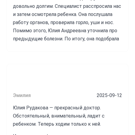
довольно долгим. Специалист расспросила нас
и затем осмотрела ребенка. Она послушала
работу органов, проверила горло, уши и нос.
Помимо этого, Юлия Андреевна уточнила про
предыдущие болезни. По итогу, она подобрала
препараты и расписала индивидуально их курс
приема, дозировки. Информацию доктор
доносила в доступной форме. По моему
мнению, данного специалиста можно
порекомендовать своим знакомым и другим
пациентам при необходимости.
Эмилия
2025-09-12
Источник:
prodoctorov.ru
Юлия Рудакова — прекрасный доктор.
Обстоятельный, внимательный, ладит с
Рудакова Юлия Андреевна
ребенком. Теперь ходим только к ней.