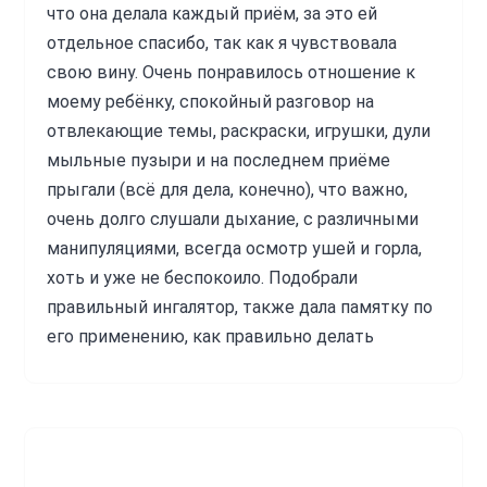
что она делала каждый приём, за это ей
отдельное спасибо, так как я чувствовала
свою вину. Очень понравилось отношение к
моему ребёнку, спокойный разговор на
отвлекающие темы, раскраски, игрушки, дули
мыльные пузыри и на последнем приёме
прыгали (всё для дела, конечно), что важно,
очень долго слушали дыхание, с различными
манипуляциями, всегда осмотр ушей и горла,
хоть и уже не беспокоило. Подобрали
правильный ингалятор, также дала памятку по
его применению, как правильно делать
ингаляции. Памятка по времени приёма
лекарств и процедур. Наглядно на картинках
объясняла, что происходит в лёгких при
бронхите и пневмонии. Всегда была на связи.
И самое важное, это, конечно, антибиотик мы