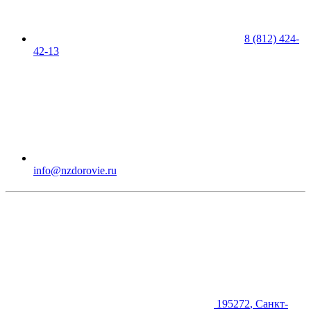
8 (812) 424-
42-13
info@nzdorovie.ru
195272
,
Санкт-