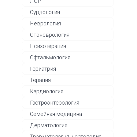
ЛОР
Сурдология
Неврология
Отоневрология
Психотерапия
Офтальмология
Гериатрия
Терапия
Кардиология
Гастроэнтерология
Семейная медицина
Дерматология
Травматология и ортопедия