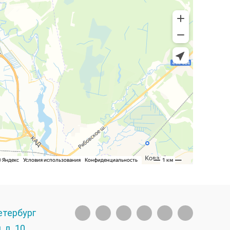
етербург
 д. 10