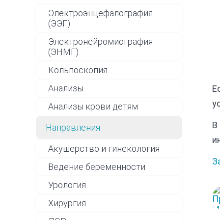
Электроэнцефалография
(ЭЭГ)
Электронейромиография
(ЭНМГ)
Кольпоскопия
Анализы
Е
у
Анализы крови детям
В
Направления
и
Акушерство и гинекология
З
Ведение беременности
Урология
Хирургия